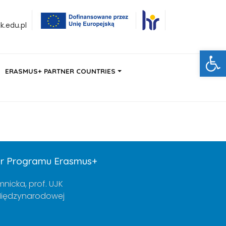
.edu.pl
Ot
ERASMUS+ PARTNER COUNTRIES
or Programu Erasmus+
mnicka, prof. UJK
 Międzynarodowej