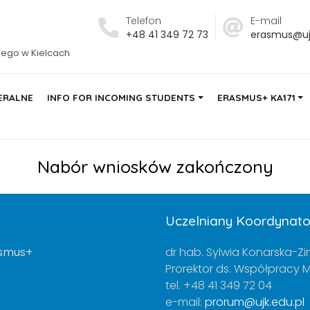
Telefon
E-mail
+48 41 349 72 73
erasmus@ujk
iego w Kielcach
ERALNE
INFO FOR INCOMING STUDENTS
ERASMUS+ KA171
Nabór wniosków zakończony
Uczelniany Koordynat
asmus+
dr hab. Sylwia Konarska-Zi
Prorektor ds. Współpracy
tel. +48 41 349 72 04
e-mail:
prorum@ujk.edu.pl