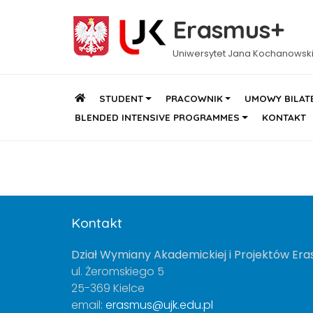
Erasmus+
Uniwersytet Jana Kochanowsk
STUDENT
PRACOWNIK
UMOWY BILAT
BLENDED INTENSIVE PROGRAMMES
KONTAKT
Kontakt
Dział Wymiany Akademickiej i Projektów Er
ul. Żeromskiego 5
25-369 Kielce
email:
erasmus@ujk.edu.pl