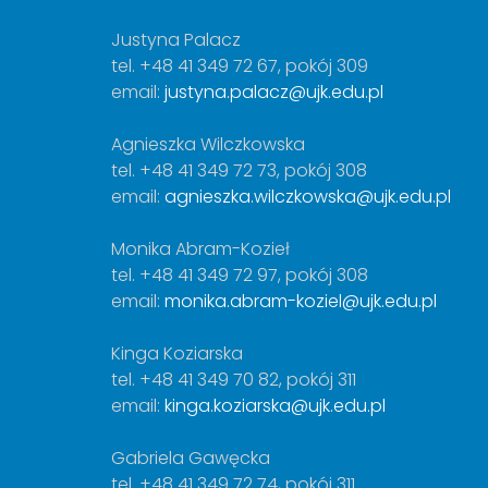
Justyna Palacz
tel. +48 41 349 72 67, pokój 309
email:
justyna.palacz@ujk.edu.pl
Agnieszka Wilczkowska
tel. +48 41 349 72 73, pokój 308
email:
agnieszka.wilczkowska@ujk.edu.pl
Monika Abram-Kozieł
tel. +48 41 349 72 97, pokój 308
email:
monika.abram-koziel@ujk.edu.pl
Kinga Koziarska
tel. +48 41 349 70 82, pokój 311
email:
kinga.koziarska@ujk.edu.pl
Gabriela Gawęcka
tel. +48 41 349 72 74, pokój 311