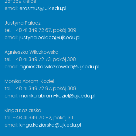
25-369 Kielce
email:
erasmus@ujk.edu.pl
Justyna Palacz
tel. +48 41 349 72 67, pokój 309
email:
justyna.palacz@ujk.edu.pl
Agnieszka Wilczkowska
tel. +48 41 349 72 73, pokój 308
email:
agnieszka.wilczkowska@ujk.edu.pl
Monika Abram-Kozieł
tel. +48 41 349 72 97, pokój 308
email:
monika.abram-koziel@ujk.edu.pl
Kinga Koziarska
tel. +48 41 349 70 82, pokój 311
email:
kinga.koziarska@ujk.edu.pl