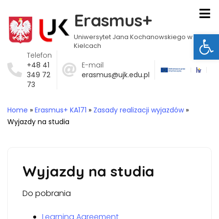
Erasmus+
Ot
Uniwersytet Jana Kochanowskiego w
Kielcach
Telefon
+48 41
E-mail
349 72
erasmus@ujk.edu.pl
73
Home
»
Erasmus+ KA171
»
Zasady realizacji wyjazdów
»
Wyjazdy na studia
Wyjazdy na studia
Do pobrania
Learning Agreement