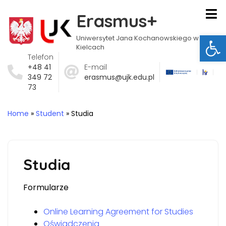
Erasmus+
Ot
Uniwersytet Jana Kochanowskiego w
Kielcach
Telefon
+48 41
E-mail
349 72
erasmus@ujk.edu.pl
73
Home
»
Student
»
Studia
Studia
Formularze
Online Learning Agreement for Studies
Oświadczenia