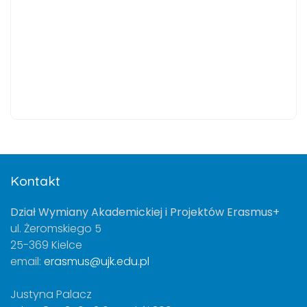
Kontakt
Dział Wymiany Akademickiej i Projektów Erasmus+
ul. Żeromskiego 5
25-369 Kielce
email:
erasmus@ujk.edu.pl
Justyna Palacz