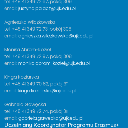
tel. +48 41 349 72 67, pokój 309
email:
justyna.palacz@ujk.edu.pl
Agnieszka Wilczkowska
tel. +48 41 349 72 73, pokój 308
email:
agnieszka.wilczkowska@ujk.edu.pl
Monika Abram-Kozieł
tel. +48 41 349 72 97, pokój 308
email:
monika.abram-koziel@ujk.edu.pl
Kinga Koziarska
tel. +48 41 349 70 82, pokój 311
email:
kinga.koziarska@ujk.edu.pl
Gabriela Gawęcka
tel. +48 41 349 72 74, pokój 311
email:
gabriela.gawecka@ujk.edu.pl
Uczelniany Koordynator Programu Erasmus+