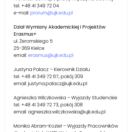
tel. +48 41 349 72 04
e-mail:
prorum@ujk.edu.pl
Dział Wymiany Akademickiej i Projektów
Erasmus+
ul. Żeromskiego 5
25-369 Kielce
email:
erasmus@ujk.edu.pl
Justyna Palacz – Kierownik Działu
tel. +48 41 349 72 67, pokój 309
email: justyna.palacz@ujk.edu.pl
Agnieszka Wilczkowska – Wyjazdy Studenckie
tel. +48 41 349 72 73, pokój 308
email: agnieszka.wilczkowska@ujk.edu.pl
Monika Abram-Kozieł – Wyjazdy Pracowników