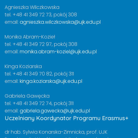
Agnieszka Wilczkowska
tel. +48 41 349 72 73, pokój 308
email:
agnieszka.wilczkowska@ujk.edu.pl
Monika Abram-Kozieł
tel. +48 41 349 72 97, pokój 308
email:
monika.abram-koziel@ujk.edu.pl
Kinga Koziarska
tel. +48 41 349 70 82, pokój 311
email:
kinga.koziarska@ujk.edu.pl
Gabriela Gawęcka
tel. +48 41 349 72 74, pokój 311
email:
gabriela.gawecka@ujk.edu.pl
Uczelniany Koordynator Programu Erasmus+
dr hab. Sylwia Konarska-Zimnicka, prof. UJK