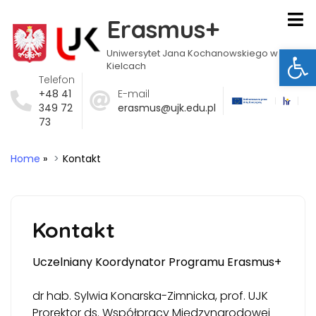
Erasmus+
Ot
Uniwersytet Jana Kochanowskiego w
Kielcach
Telefon
+48 41
E-mail
349 72
erasmus@ujk.edu.pl
73
Home
»
Kontakt
Kontakt
Uczelniany Koordynator Programu Erasmus+
dr hab. Sylwia Konarska-Zimnicka, prof. UJK
Prorektor ds. Współpracy Międzynarodowej