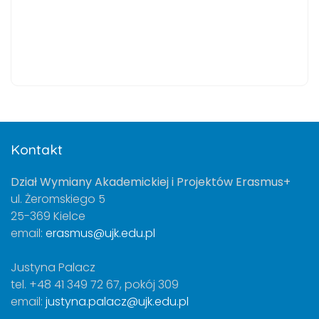
Kontakt
Dział Wymiany Akademickiej i Projektów Erasmus+
ul. Żeromskiego 5
25-369 Kielce
email:
erasmus@ujk.edu.pl
Justyna Palacz
tel. +48 41 349 72 67, pokój 309
email:
justyna.palacz@ujk.edu.pl