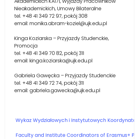
Akademickich KA171, Wyjazdy Pracowników
Nieakademickich, Umowy Bilateralne
tel. +48 41 349 72 97, pokój 308
email: monika.abram-koziel@ujk.edu.pl
Kinga Koziarska – Przyjazdy Studenckie,
Promocja
tel. +48 41 349 70 82, pokój 311
email: kinga.koziarska@ujk.edu.pl
Gabriela Gawęcka – Przyjazdy Studenckie
tel. +48 41 349 72 74, pokój 311
email: gabriela.gawecka@ujk.edu.pl
Wykaz Wydziałowych i Instytutowych Koordynato
Faculty and Institute Coordinators of Erasmus+ 