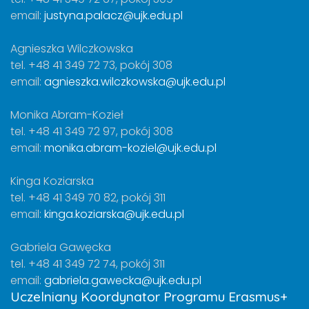
email:
justyna.palacz@ujk.edu.pl
Agnieszka Wilczkowska
tel. +48 41 349 72 73, pokój 308
email:
agnieszka.wilczkowska@ujk.edu.pl
Monika Abram-Kozieł
tel. +48 41 349 72 97, pokój 308
email:
monika.abram-koziel@ujk.edu.pl
Kinga Koziarska
tel. +48 41 349 70 82, pokój 311
email:
kinga.koziarska@ujk.edu.pl
Gabriela Gawęcka
tel. +48 41 349 72 74, pokój 311
email:
gabriela.gawecka@ujk.edu.pl
Uczelniany Koordynator Programu Erasmus+