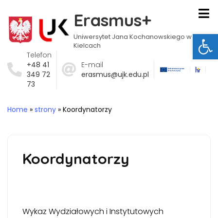
Erasmus+
Ot
Uniwersytet Jana Kochanowskiego w
Kielcach
Telefon
+48 41
E-mail
349 72
erasmus@ujk.edu.pl
73
Home
»
strony
»
Koordynatorzy
Koordynatorzy
Wykaz Wydziałowych i Instytutowych