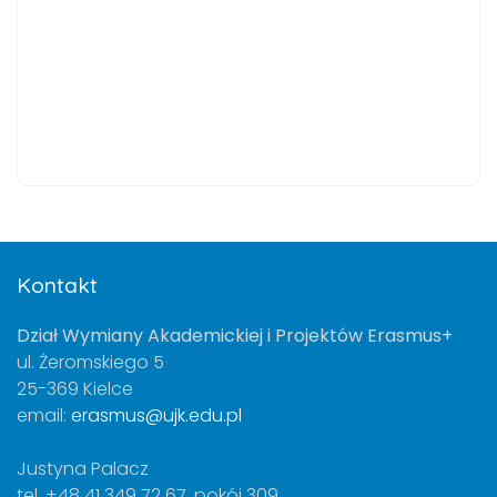
Kontakt
Dział Wymiany Akademickiej i Projektów Erasmus+
ul. Żeromskiego 5
25-369 Kielce
email:
erasmus@ujk.edu.pl
Justyna Palacz
tel. +48 41 349 72 67, pokój 309