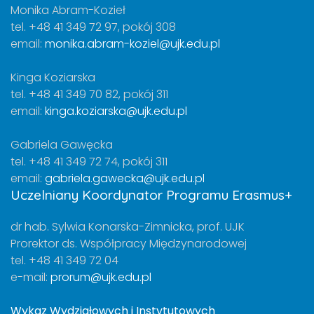
Monika Abram-Kozieł
tel. +48 41 349 72 97, pokój 308
email:
monika.abram-koziel@ujk.edu.pl
Kinga Koziarska
tel. +48 41 349 70 82, pokój 311
email:
kinga.koziarska@ujk.edu.pl
Gabriela Gawęcka
tel. +48 41 349 72 74, pokój 311
email:
gabriela.gawecka@ujk.edu.pl
Uczelniany Koordynator Programu Erasmus+
dr hab. Sylwia Konarska-Zimnicka, prof. UJK
Prorektor ds. Współpracy Międzynarodowej
tel. +48 41 349 72 04
e-mail:
prorum@ujk.edu.pl
Wykaz Wydziałowych i Instytutowych