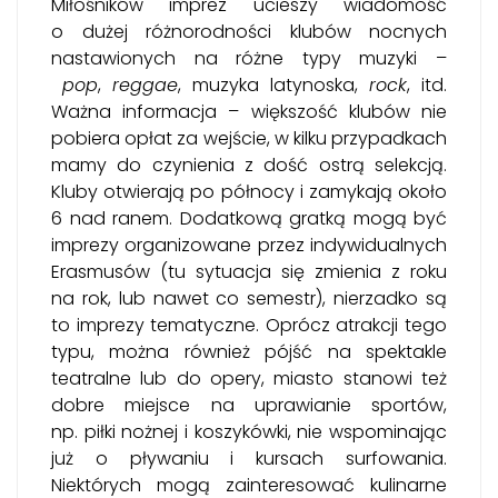
Miłośników imprez ucieszy wiadomość
o dużej różnorodności klubów nocnych
nastawionych na różne typy muzyki –
pop
,
reggae
, muzyka latynoska,
rock
, itd.
Ważna informacja – większość klubów nie
pobiera opłat za wejście, w kilku przypadkach
mamy do czynienia z dość ostrą selekcją.
Kluby otwierają po północy i zamykają około
6 nad ranem. Dodatkową gratką mogą być
imprezy organizowane przez indywidualnych
Erasmusów (tu sytuacja się zmienia z roku
na rok, lub nawet co semestr), nierzadko są
to imprezy tematyczne. Oprócz atrakcji tego
typu, można również pójść na spektakle
teatralne lub do opery, miasto stanowi też
dobre miejsce na uprawianie sportów,
np. piłki nożnej i koszykówki, nie wspominając
już o pływaniu i kursach surfowania.
Niektórych mogą zainteresować kulinarne