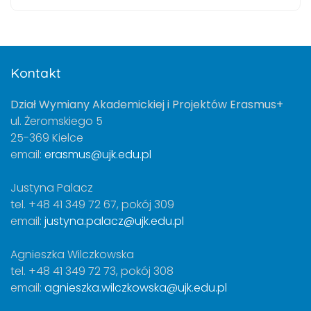
Kontakt
Dział Wymiany Akademickiej i Projektów Erasmus+
ul. Żeromskiego 5
25-369 Kielce
email:
erasmus@ujk.edu.pl
Justyna Palacz
tel. +48 41 349 72 67, pokój 309
email:
justyna.palacz@ujk.edu.pl
Agnieszka Wilczkowska
tel. +48 41 349 72 73, pokój 308
email:
agnieszka.wilczkowska@ujk.edu.pl