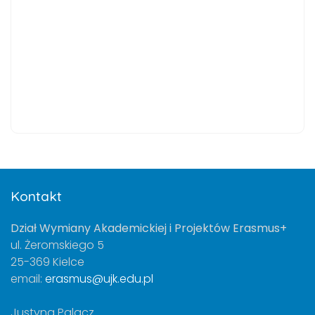
Kontakt
Dział Wymiany Akademickiej i Projektów Erasmus+
ul. Żeromskiego 5
25-369 Kielce
email:
erasmus@ujk.edu.pl
Justyna Palacz