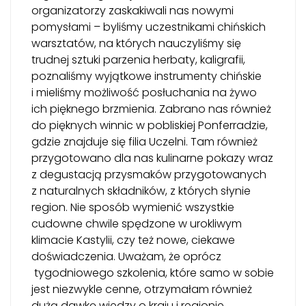
organizatorzy zaskakiwali nas nowymi
pomysłami – byliśmy uczestnikami chińskich
warsztatów, na których nauczyliśmy się
trudnej sztuki parzenia herbaty, kaligrafii,
poznaliśmy wyjątkowe instrumenty chińskie
i mieliśmy możliwość posłuchania na żywo
ich pięknego brzmienia. Zabrano nas również
do pięknych winnic w pobliskiej Ponferradzie,
gdzie znajduje się filia Uczelni. Tam również
przygotowano dla nas kulinarne pokazy wraz
z degustacją przysmaków przygotowanych
z naturalnych składników, z których słynie
region. Nie sposób wymienić wszystkie
cudowne chwile spędzone w urokliwym
klimacie Kastylii, czy też nowe, ciekawe
doświadczenia. Uważam, że oprócz
tygodniowego szkolenia, które samo w sobie
jest niezwykle cenne, otrzymałam również
dużą dawkę wiedzy o kraju i regionie,