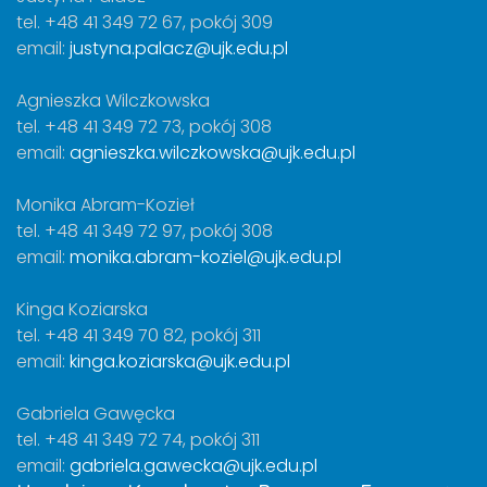
tel. +48 41 349 72 67, pokój 309
email:
justyna.palacz@ujk.edu.pl
Agnieszka Wilczkowska
tel. +48 41 349 72 73, pokój 308
email:
agnieszka.wilczkowska@ujk.edu.pl
Monika Abram-Kozieł
tel. +48 41 349 72 97, pokój 308
email:
monika.abram-koziel@ujk.edu.pl
Kinga Koziarska
tel. +48 41 349 70 82, pokój 311
email:
kinga.koziarska@ujk.edu.pl
Gabriela Gawęcka
tel. +48 41 349 72 74, pokój 311
email:
gabriela.gawecka@ujk.edu.pl