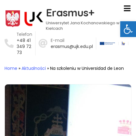
Erasmus+
Ot
Uniwersytet Jana Kochanowskiego w
Kielcach
Telefon
+48 41
E-mail
349 72
erasmus@ujk.edu.pl
73
Home
»
Aktualności
»
Na szkoleniu w Universidad de Leon