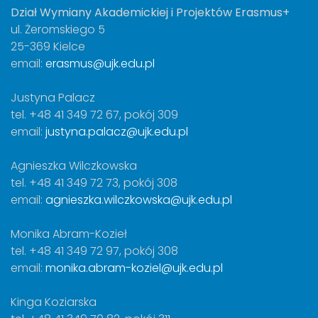
Dział Wymiany Akademickiej i Projektów Erasmus+
ul. Żeromskiego 5
25-369 Kielce
email:
erasmus@ujk.edu.pl
Justyna Palacz
tel. +48 41 349 72 67, pokój 309
email:
justyna.palacz@ujk.edu.pl
Agnieszka Wilczkowska
tel. +48 41 349 72 73, pokój 308
email:
agnieszka.wilczkowska@ujk.edu.pl
Monika Abram-Kozieł
tel. +48 41 349 72 97, pokój 308
email:
monika.abram-koziel@ujk.edu.pl
Kinga Koziarska