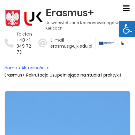
Erasmus+
Ot
Uniwersytet Jana Kochanowskiego w
Kielcach
Telefon
+48 41
E-mail
349 72
erasmus@ujk.edu.pl
73
Home
»
Aktualności
»
Erasmus+ Rekrutacja uzupełniająca na studia i praktyki!