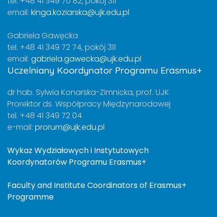
tel. +48 41 349 70 82, pokój 311
email:
kinga.koziarska@ujk.edu.pl
Gabriela Gawęcka
tel. +48 41 349 72 74, pokój 311
email:
gabriela.gawecka@ujk.edu.pl
Uczelniany Koordynator Programu Erasmus+
dr hab. Sylwia Konarska-Zimnicka, prof. UJK
Prorektor ds. Współpracy Międzynarodowej
tel. +48 41 349 72 04
e-mail:
prorum@ujk.edu.pl
Wykaz Wydziałowych i Instytutowych
Koordynatorów Programu Erasmus+
Faculty and Institute Coordinators of Erasmus+
Programme