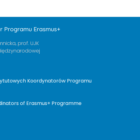
or Programu Erasmus+
mnicka, prof. UJK
 Międzynarodowej
stytutowych Koordynatorów Programu
ordinators of Erasmus+ Programme