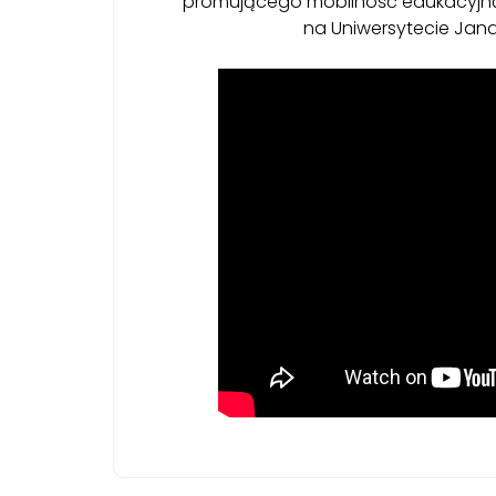
promującego mobilność edukacyjn
na Uniwersytecie Jan