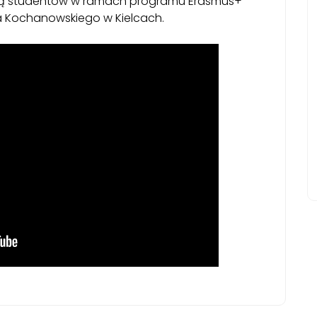
ą studentów w ramach programu Erasmus+
a Kochanowskiego w Kielcach.