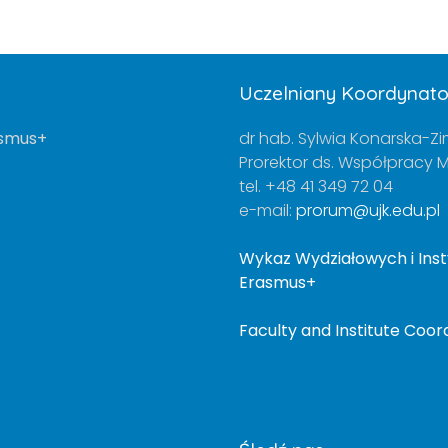
Uczelniany Koordynat
asmus+
dr hab. Sylwia Konarska-Zi
Prorektor ds. Współpracy
tel. +48 41 349 72 04
e-mail:
prorum@ujk.edu.pl
Wykaz Wydziałowych i In
Erasmus+
Faculty and Institute Co