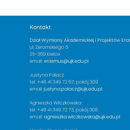
Kontakt
Dział Wymiany Akademickiej i Projektów Er
ul. Żeromskiego 5
25-369 Kielce
email:
erasmus@ujk.edu.pl
Justyna Palacz
tel. +48 41 349 72 67, pokój 309
email:
justyna.palacz@ujk.edu.pl
Agnieszka Wilczkowska
tel. +48 41 349 72 73, pokój 308
email:
agnieszka.wilczkowska@ujk.edu.pl