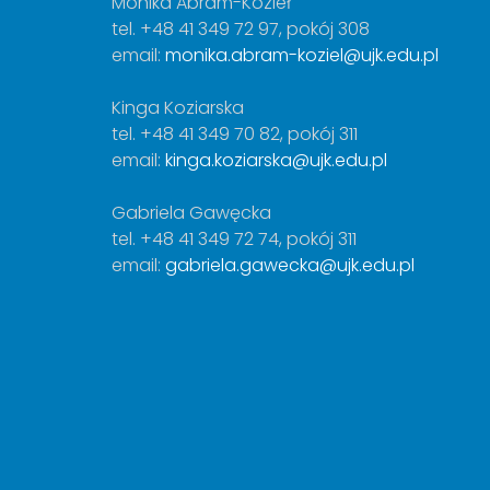
Monika Abram-Kozieł
tel. +48 41 349 72 97, pokój 308
email:
monika.abram-koziel@ujk.edu.pl
Kinga Koziarska
tel. +48 41 349 70 82, pokój 311
email:
kinga.koziarska@ujk.edu.pl
Gabriela Gawęcka
tel. +48 41 349 72 74, pokój 311
email:
gabriela.gawecka@ujk.edu.pl