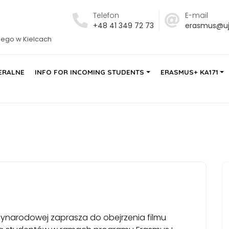
Telefon
E-mail
+48 41 349 72 73
erasmus@ujk
iego w Kielcach
ERALNE
INFO FOR INCOMING STUDENTS
ERASMUS+ KA171
ynarodowej zaprasza do obejrzenia filmu