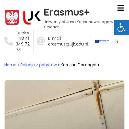
Erasmus+
Ot
Uniwersytet Jana Kochanowskiego w
Kielcach
Telefon
+48 41
E-mail
349 72
erasmus@ujk.edu.pl
73
Home
»
Relacje z pobytów
»
Karolina Domagała