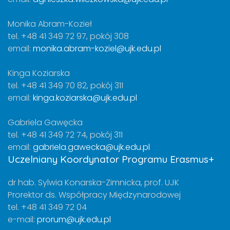
Monika Abram-Kozieł
tel. +48 41 349 72 97, pokój 308
email:
monika.abram-koziel@ujk.edu.pl
Kinga Koziarska
tel. +48 41 349 70 82, pokój 311
email:
kinga.koziarska@ujk.edu.pl
Gabriela Gawęcka
tel. +48 41 349 72 74, pokój 311
email:
gabriela.gawecka@ujk.edu.pl
Uczelniany Koordynator Programu Erasmus+
dr hab. Sylwia Konarska-Zimnicka, prof. UJK
Prorektor ds. Współpracy Międzynarodowej
tel. +48 41 349 72 04
e-mail:
prorum@ujk.edu.pl