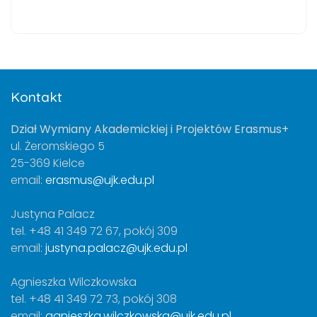
Kontakt
Dział Wymiany Akademickiej i Projektów Erasmus+
ul. Żeromskiego 5
25-369 Kielce
email:
erasmus@ujk.edu.pl
Justyna Palacz
tel. +48 41 349 72 67, pokój 309
email:
justyna.palacz@ujk.edu.pl
Agnieszka Wilczkowska
tel. +48 41 349 72 73, pokój 308
email:
agnieszka.wilczkowska@ujk.edu.pl