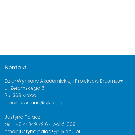
Kontakt
Dział Wymiany Akademickiej i Projektów Erasmus+
ul. Żeromskiego 5
25-369 Kielce
email:
erasmus@ujk.edu.pl
Justyna Palacz
tel. +48 41 349 72 67, pokój 309
email:
justyna.palacz@ujk.edu.pl