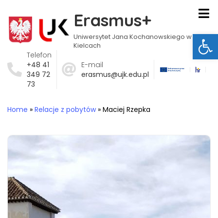
Erasmus+
Ot
Uniwersytet Jana Kochanowskiego w
Kielcach
Telefon
+48 41
E-mail
349 72
erasmus@ujk.edu.pl
73
Home
»
Relacje z pobytów
»
Maciej Rzepka