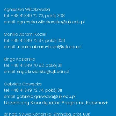
Agnieszka Wilczkowska
tel. +48 41 349 72 73, pokój 308
email:
agnieszka.wilczkowska@ujk.edu.pl
Monika Abram-Kozieł
tel. +48 41 349 72 97, pokój 308
email:
monika.abram-koziel@ujk.edu.pl
Kinga Koziarska
tel. +48 41 349 70 82, pokój 311
email:
kinga.koziarska@ujk.edu.pl
Gabriela Gawęcka
tel. +48 41 349 72 74, pokój 311
email:
gabriela.gawecka@ujk.edu.pl
Uczelniany Koordynator Programu Erasmus+
dr hab. Sylwia Konarska-Zimnicka, prof. UJK