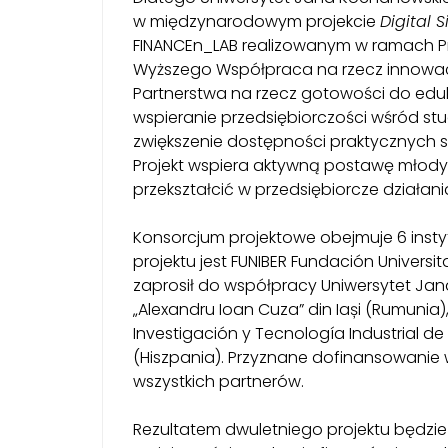
w międzynarodowym projekcie
Digital 
FINANCEn_LAB realizowanym w ramach Pr
Wyższego Współpraca na rzecz innowacj
Partnerstwa na rzecz gotowości do eduka
wspieranie przedsiębiorczości wśród s
zwiększenie dostępności praktycznych sz
Projekt wspiera aktywną postawę młodych
przekształcić w przedsiębiorcze działani
Konsorcjum projektowe obejmuje 6 instyt
projektu jest FUNIBER Fundación Universit
zaprosił do współpracy Uniwersytet Jan
„Alexandru Ioan Cuza” din Iași (Rumuni
Investigación y Tecnología Industrial de
(Hiszpania). Przyznane dofinansowanie w
wszystkich partnerów.
Rezultatem dwuletniego projektu będzie