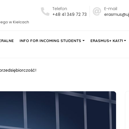
Telefon
E-mail
+48 41 349 72 73
erasmus@ujk
iego w Kielcach
ERALNE
INFO FOR INCOMING STUDENTS
ERASMUS+ KA171
rzedsiębiorczość!