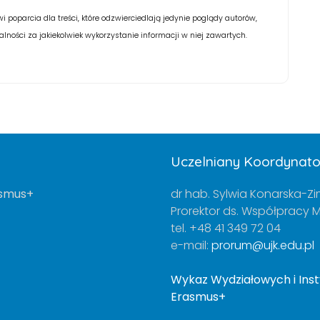
wi poparcia dla treści, które odzwierciedlają jedynie poglądy autorów,
ności za jakiekolwiek wykorzystanie informacji w niej zawartych.
Uczelniany Koordynat
asmus+
dr hab. Sylwia Konarska-Zi
Prorektor ds. Współpracy
tel. +48 41 349 72 04
e-mail:
prorum@ujk.edu.pl
Wykaz Wydziałowych i In
Erasmus+