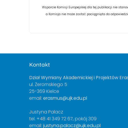
Wsparcie Komisji Europejskiej dla tej publikacji nie stano
a Komisja nie może zostać pociągnięta do odpowiedzial
Kontakt
Dział Wymiany Akademickiej i Projektów Er
ul. Żeromskiego 5
25-369 Kielce
email:
erasmus@ujk.edu.pl
Justyna Palacz
tel. +48 41 349 72 67, pokój 309
email:
justyna.palacz@ujk.edu.pl