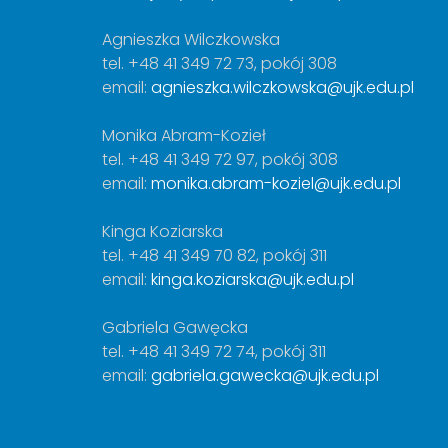
Agnieszka Wilczkowska
tel. +48 41 349 72 73, pokój 308
email:
agnieszka.wilczkowska@ujk.edu.pl
Monika Abram-Kozieł
tel. +48 41 349 72 97, pokój 308
email:
monika.abram-koziel@ujk.edu.pl
Kinga Koziarska
tel. +48 41 349 70 82, pokój 311
email:
kinga.koziarska@ujk.edu.pl
Gabriela Gawęcka
tel. +48 41 349 72 74, pokój 311
email:
gabriela.gawecka@ujk.edu.pl