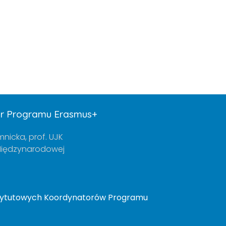
or Programu Erasmus+
mnicka, prof. UJK
 Międzynarodowej
stytutowych Koordynatorów Programu