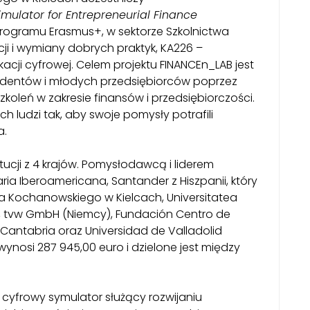
Simulator for Entrepreneurial Finance
ogramu Erasmus+, w sektorze Szkolnictwa
i i wymiany dobrych praktyk, KA226 –
cji cyfrowej. Celem projektu FINANCEn_LAB jest
tudentów i młodych przedsiębiorców poprzez
koleń w zakresie finansów i przedsiębiorczości.
 ludzi tak, aby swoje pomysły potrafili
a.
ucji z 4 krajów. Pomysłodawcą i liderem
aria Iberoamericana, Santander z Hiszpanii, który
a Kochanowskiego w Kielcach, Universitatea
a), tvw GmbH (Niemcy), Fundación Centro de
 Cantabria oraz Universidad de Valladolid
ynosi 287 945,00 euro i dzielone jest między
 cyfrowy symulator służący rozwijaniu