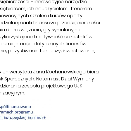
dsiębiorczości – innowacyjne narzędzie
ębiorcom, ich nauczycielom i trenerom.
nowacyjnych szkoleń i kursów oparty
ielnej nauki finansów i przedsiębiorczości.
ia do rozwiązania, gry symulacyjne
 wykorzystujące kreatywność uczestników
i i umiejętności dotyczących finansów
anie, pozyskiwanie funduszy, inwestowanie,
y Uniwersytetu Jana Kochanowskiego biorą
uk Społecznych. Natomiast Dział Wymiany
działania zespołu projektowego UJK
nizacyjnym.