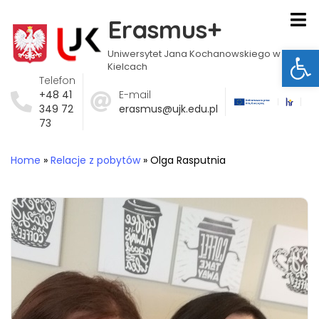
Erasmus+
Ot
Uniwersytet Jana Kochanowskiego w
Kielcach
Telefon
+48 41
E-mail
349 72
erasmus@ujk.edu.pl
73
Home
»
Relacje z pobytów
»
Olga Rasputnia