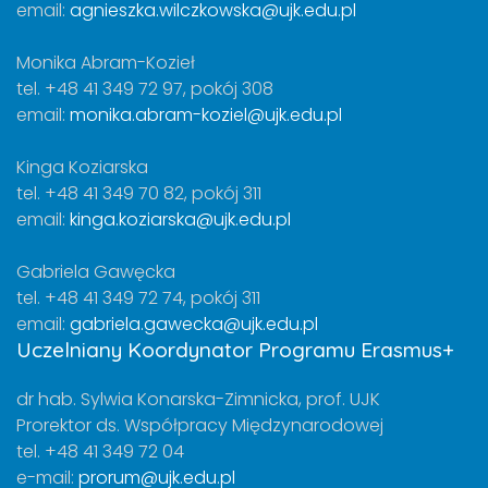
email:
agnieszka.wilczkowska@ujk.edu.pl
Monika Abram-Kozieł
tel. +48 41 349 72 97, pokój 308
email:
monika.abram-koziel@ujk.edu.pl
Kinga Koziarska
tel. +48 41 349 70 82, pokój 311
email:
kinga.koziarska@ujk.edu.pl
Gabriela Gawęcka
tel. +48 41 349 72 74, pokój 311
email:
gabriela.gawecka@ujk.edu.pl
Uczelniany Koordynator Programu Erasmus+
dr hab. Sylwia Konarska-Zimnicka, prof. UJK
Prorektor ds. Współpracy Międzynarodowej
tel. +48 41 349 72 04
e-mail:
prorum@ujk.edu.pl