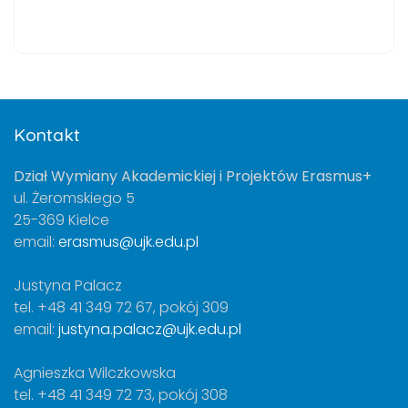
Kontakt
Dział Wymiany Akademickiej i Projektów Erasmus+
ul. Żeromskiego 5
25-369 Kielce
email:
erasmus@ujk.edu.pl
Justyna Palacz
tel. +48 41 349 72 67, pokój 309
email:
justyna.palacz@ujk.edu.pl
Agnieszka Wilczkowska
tel. +48 41 349 72 73, pokój 308