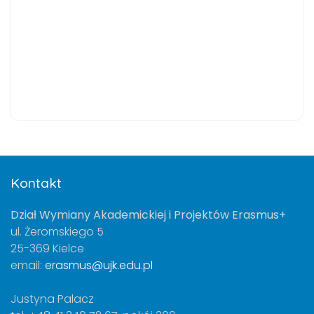
Kontakt
Dział Wymiany Akademickiej i Projektów Erasmus+
ul. Żeromskiego 5
25-369 Kielce
email:
erasmus@ujk.edu.pl
Justyna Palacz