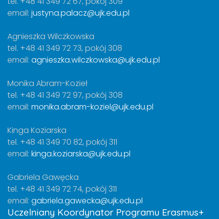
tel. +48 41 349 72 67, pokój 309
email:
justyna.palacz@ujk.edu.pl
Agnieszka Wilczkowska
tel. +48 41 349 72 73, pokój 308
email:
agnieszka.wilczkowska@ujk.edu.pl
Monika Abram-Kozieł
tel. +48 41 349 72 97, pokój 308
email:
monika.abram-koziel@ujk.edu.pl
Kinga Koziarska
tel. +48 41 349 70 82, pokój 311
email:
kinga.koziarska@ujk.edu.pl
Gabriela Gawęcka
tel. +48 41 349 72 74, pokój 311
email:
gabriela.gawecka@ujk.edu.pl
Uczelniany Koordynator Programu Erasmus+