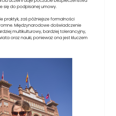
rciu uczelni daje poczucie bezpieczeństwa
je się do podpisanej umowy.
 praktyk, zaś późniejsze formalności
ogromne. Międzynarodowe doświadczenie
ziej multikulturowy, bardziej tolerancyjny,
iata oraz nauki, ponieważ ona jest kluczem