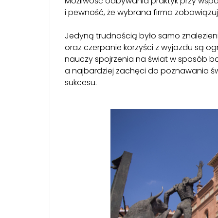
Możliwość odbywania praktyk przy wspa
i pewność, że wybrana firma zobowiązu
Jedyną trudnością było samo znalezienie
oraz czerpanie korzyści z wyjazdu są 
nauczy spojrzenia na świat w sposób bard
a najbardziej zachęci do poznawania św
sukcesu.