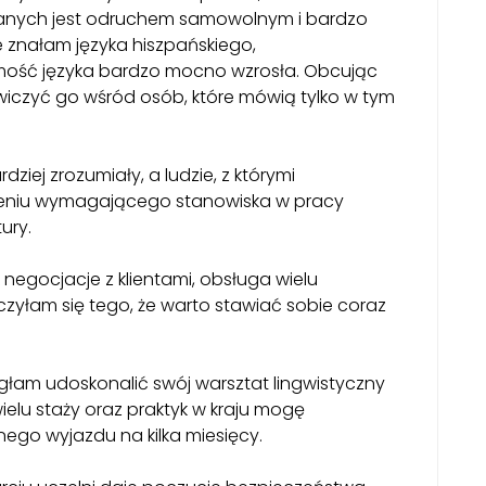
nanych jest odruchem samowolnym i bardzo
e znałam języka hiszpańskiego,
mość języka bardzo mocno wzrosła. Obcując
iczyć go wśród osób, które mówią tylko w tym
dziej zrozumiały, a ludzie, z którymi
eniu wymagającego stanowiska w pracy
ury.
 negocjacje z klientami, obsługa wielu
yłam się tego, że warto stawiać sobie coraz
głam udoskonalić swój warsztat lingwistyczny
elu staży oraz praktyk w kraju mogę
nego wyjazdu na kilka miesięcy.