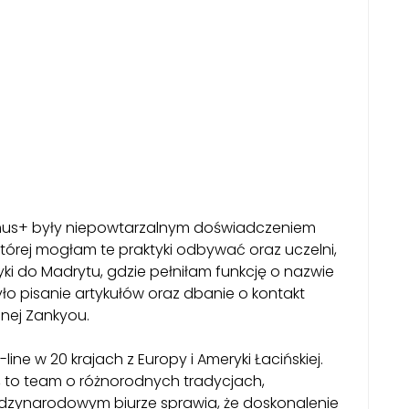
mus+ były niepowtarzalnym doświadczeniem
w której mogłam te praktyki odbywać oraz uczelni,
i do Madrytu, gdzie pełniłam funkcję o nazwie
o pisanie artykułów oraz dbanie o kontakt
bnej Zankyou.
ne w 20 krajach z Europy i Ameryki Łacińskiej.
 to team o różnorodnych tradycjach,
ędzynarodowym biurze sprawia, że doskonalenie