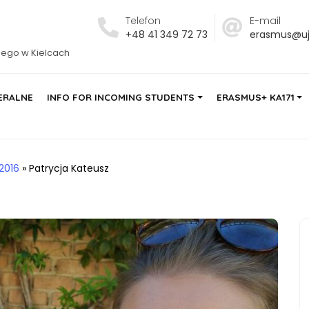
Telefon
E-mail
+48 41 349 72 73
erasmus@ujk
iego w Kielcach
ERALNE
INFO FOR INCOMING STUDENTS
ERASMUS+ KA171
2016
»
Patrycja Kateusz