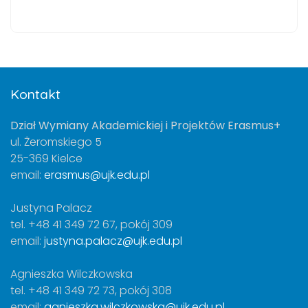
Kontakt
Dział Wymiany Akademickiej i Projektów Erasmus+
ul. Żeromskiego 5
25-369 Kielce
email:
erasmus@ujk.edu.pl
Justyna Palacz
tel. +48 41 349 72 67, pokój 309
email:
justyna.palacz@ujk.edu.pl
Agnieszka Wilczkowska
tel. +48 41 349 72 73, pokój 308
email:
agnieszka.wilczkowska@ujk.edu.pl