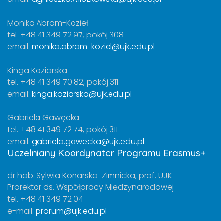
Monika Abram-Kozieł
tel. +48 41 349 72 97, pokój 308
email:
monika.abram-koziel@ujk.edu.pl
Kinga Koziarska
tel. +48 41 349 70 82, pokój 311
email:
kinga.koziarska@ujk.edu.pl
Gabriela Gawęcka
tel. +48 41 349 72 74, pokój 311
email:
gabriela.gawecka@ujk.edu.pl
Uczelniany Koordynator Programu Erasmus+
dr hab. Sylwia Konarska-Zimnicka, prof. UJK
Prorektor ds. Współpracy Międzynarodowej
tel. +48 41 349 72 04
e-mail:
prorum@ujk.edu.pl