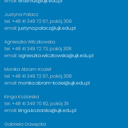
email:
erasmus@ujk.edu.pl
Justyna Palacz
tel. +48 41 349 72 67, pokój 309
email:
justyna.palacz@ujk.edu.pl
Agnieszka Wilczkowska
tel. +48 41 349 72 73, pokój 308
email:
agnieszka.wilczkowska@ujk.edu.pl
Monika Abram-Kozieł
tel. +48 41 349 72 97, pokój 308
email:
monika.abram-koziel@ujk.edu.pl
Kinga Koziarska
tel. +48 41 349 70 82, pokój 311
email:
kinga.koziarska@ujk.edu.pl
Gabriela Gawęcka