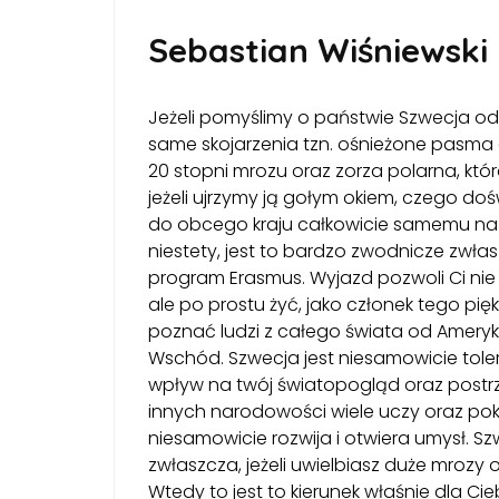
Sebastian Wiśniewski
Jeżeli pomyślimy o państwie Szwecja od 
same skojarzenia tzn. ośnieżone pasma gó
20 stopni mrozu oraz zorza polarna, któ
jeżeli ujrzymy ją gołym okiem, czego do
do obcego kraju całkowicie samemu na p
niestety, jest to bardzo zwodnicze zwłas
program Erasmus. Wyjazd pozwoli Ci nie 
ale po prostu żyć, jako członek tego pięk
poznać ludzi z całego świata od Ameryki
Wschód. Szwecja jest niesamowicie to
wpływ na twój światopogląd oraz postrzeg
innych narodowości wiele uczy oraz pokaz
niesamowicie rozwija i otwiera umysł. 
zwłaszcza, jeżeli uwielbiasz duże mrozy
Wtedy to jest to kierunek właśnie dla Ci