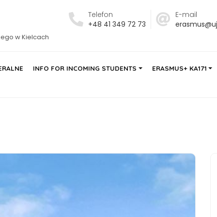
Telefon
E-mail
+48 41 349 72 73
erasmus@ujk
iego w Kielcach
ERALNE
INFO FOR INCOMING STUDENTS
ERASMUS+ KA171