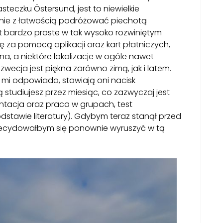
steczku Östersund, jest to niewielkie
tanie z łatwością podróżować piechotą
st bardzo proste w tak wysoko rozwiniętym
 za pomocą aplikacji oraz kart płatniczych,
a, a niektóre lokalizacje w ogóle nawet
wecja jest piękna zarówno zimą, jak i latem.
i odpowiada, stawiają oni nacisk
ją studiujesz przez miesiąc, co zazwyczaj jest
ntacja oraz praca w grupach, test
stawie literatury). Gdybym teraz stanął przed
decydowałbym się ponownie wyruszyć w tą