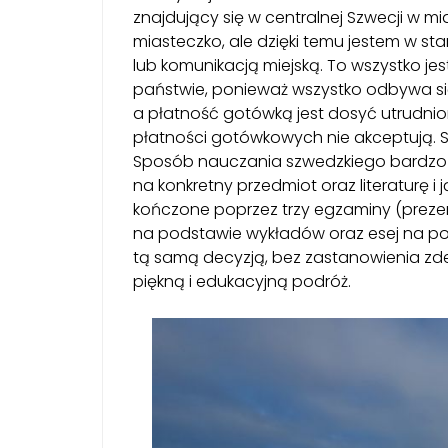
znajdujący się w centralnej Szwecji w mia
miasteczko, ale dzięki temu jestem w s
lub komunikacją miejską. To wszystko je
państwie, ponieważ wszystko odbywa się
a płatność gotówką jest dosyć utrudnion
płatności gotówkowych nie akceptują. Sz
Sposób nauczania szwedzkiego bardzo m
na konkretny przedmiot oraz literaturę i 
kończone poprzez trzy egzaminy (preze
na podstawie wykładów oraz esej na pod
tą samą decyzją, bez zastanowienia z
piękną i edukacyjną podróż.