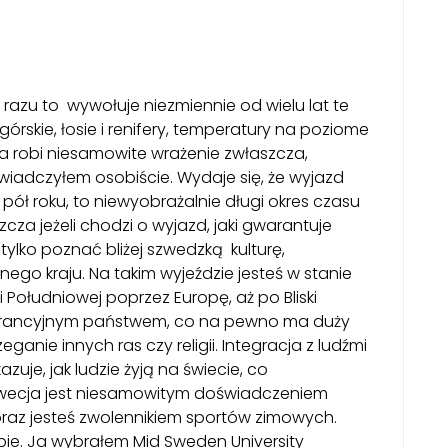
razu to wywołuje niezmiennie od wielu lat te
rskie, łosie i renifery, temperatury na poziome
ra robi niesamowite wrażenie zwłaszcza,
świadczyłem osobiście. Wydaje się, że wyjazd
ół roku, to niewyobrażalnie długi okres czasu
zcza jeżeli chodzi o wyjazd, jaki gwarantuje
tylko poznać bliżej szwedzką kulturę,
nego kraju. Na takim wyjeździe jesteś w stanie
 Południowej poprzez Europę, aż po Bliski
lerancyjnym państwem, co na pewno ma duży
anie innych ras czy religii. Integracja z ludźmi
uje, jak ludzie żyją na świecie, co
Szwecja jest niesamowitym doświadczeniem
 oraz jesteś zwolennikiem sportów zimowych.
ebie. Ja wybrałem Mid Sweden University