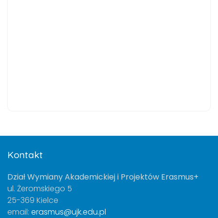
Kontakt
Dział Wymiany Akademickiej i Projektów Erasmus+
ul. Żeromskiego 5
25-369 Kielce
email:
erasmus@ujk.edu.pl