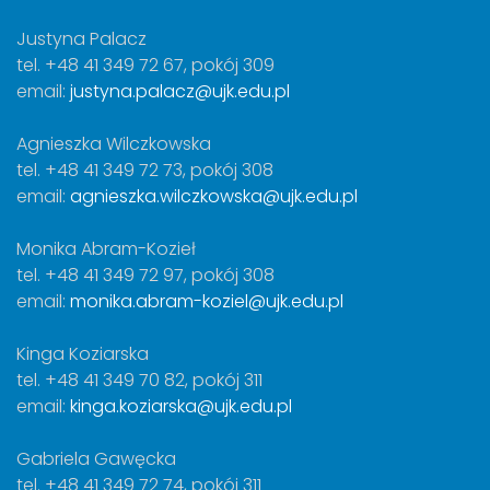
Justyna Palacz
tel. +48 41 349 72 67, pokój 309
email:
justyna.palacz@ujk.edu.pl
Agnieszka Wilczkowska
tel. +48 41 349 72 73, pokój 308
email:
agnieszka.wilczkowska@ujk.edu.pl
Monika Abram-Kozieł
tel. +48 41 349 72 97, pokój 308
email:
monika.abram-koziel@ujk.edu.pl
Kinga Koziarska
tel. +48 41 349 70 82, pokój 311
email:
kinga.koziarska@ujk.edu.pl
Gabriela Gawęcka
tel. +48 41 349 72 74, pokój 311