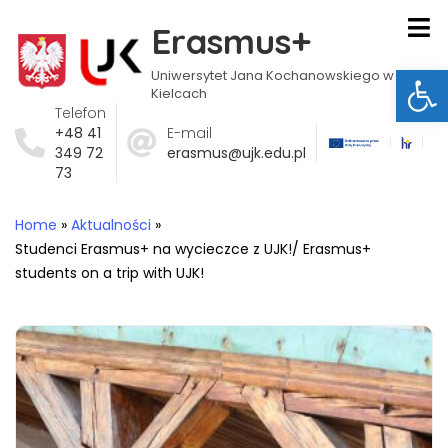
Erasmus+
Ot
Uniwersytet Jana Kochanowskiego w
Kielcach
Telefon
+48 41
E-mail
349 72
erasmus@ujk.edu.pl
73
Home
»
Aktualności
»
Studenci Erasmus+ na wycieczce z UJK!/ Erasmus+
students on a trip with UJK!