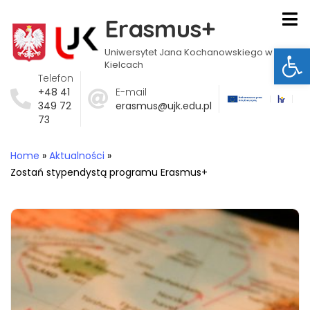
Erasmus+
Ot
Uniwersytet Jana Kochanowskiego w
Kielcach
Telefon
+48 41
E-mail
349 72
erasmus@ujk.edu.pl
73
Home
»
Aktualności
»
Zostań stypendystą programu Erasmus+