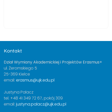
Kontakt
Dział Wymiany Akademickiej i Projektów Erasmus+
ul. Żeromskiego 5
25-369 Kielce
email:
erasmus@ujk.edu.pl
Justyna Palacz
tel. +48 41 349 72 67, pokój 309
email:
justyna.palacz@ujk.edu.pl