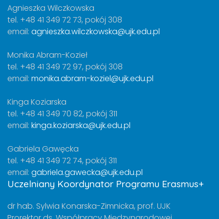
Agnieszka Wilczkowska
tel. +48 41 349 72 73, pokój 308
email:
agnieszka.wilczkowska@ujk.edu.pl
Monika Abram-Kozieł
tel. +48 41 349 72 97, pokój 308
email:
monika.abram-koziel@ujk.edu.pl
Kinga Koziarska
tel. +48 41 349 70 82, pokój 311
email:
kinga.koziarska@ujk.edu.pl
Gabriela Gawęcka
tel. +48 41 349 72 74, pokój 311
email:
gabriela.gawecka@ujk.edu.pl
Uczelniany Koordynator Programu Erasmus+
dr hab. Sylwia Konarska-Zimnicka, prof. UJK
Prorektor ds. Współpracy Międzynarodowej