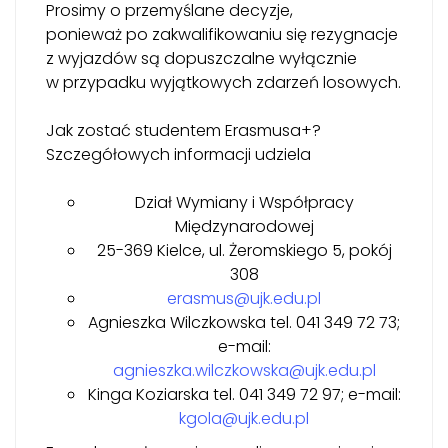
Prosimy o przemyślane decyzje,
ponieważ po zakwalifikowaniu się rezygnacje
z wyjazdów są dopuszczalne wyłącznie
w przypadku wyjątkowych zdarzeń losowych.
Jak zostać studentem Erasmusa+?
Szczegółowych informacji udziela
Dział Wymiany i Współpracy
Międzynarodowej
25-369 Kielce, ul. Żeromskiego 5, pokój
308
erasmus@ujk.edu.pl
Agnieszka Wilczkowska tel. 041 349 72 73;
e-mail:
agnieszka.wilczkowska@ujk.edu.pl
Kinga Koziarska tel. 041 349 72 97; e-mail:
kgola@ujk.edu.pl