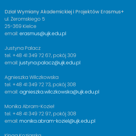
Dział Wymiany Akademickiej i Projektów Erasmus+
ul. Żeromskiego 5
25-369 Kielce
email:
erasmus@ujk.edu.pl
Justyna Palacz
tel. +48 41 349 72 67, pokój 309
email:
justyna.palacz@ujk.edu.pl
Agnieszka Wilczkowska
tel. +48 41 349 72 73, pokój 308
email:
agnieszka.wilczkowska@ujk.edu.pl
Monika Abram-Kozieł
tel. +48 41 349 72 97, pokój 308
email:
monika.abram-koziel@ujk.edu.pl
Kinga Koziarska