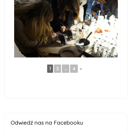
1
2
...
4
►
Odwiedź nas na Facebooku