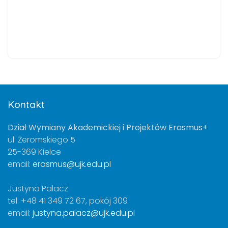
Kontakt
Dział Wymiany Akademickiej i Projektów Erasmus+
ul. Żeromskiego 5
25-369 Kielce
email:
erasmus@ujk.edu.pl
Justyna Palacz
tel. +48 41 349 72 67, pokój 309
email:
justyna.palacz@ujk.edu.pl