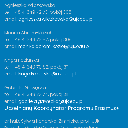
Agnieszka Wilczkowska
tel. +48 41 349 72 73, pokój 308
email:
agnieszka.wilczkowska@ujk.edu.pl
Monika Abram-Kozieł
tel. +48 41 349 72 97, pokój 308
email:
monika.abram-koziel@ujk.edu.pl
Kinga Koziarska
tel. +48 41 349 70 82, pokój 311
email:
kinga.koziarska@ujk.edu.pl
Gabriela Gawęcka
tel. +48 41 349 72 74, pokój 311
email:
gabriela.gawecka@ujk.edu.pl
Uczelniany Koordynator Programu Erasmus+
dr hab. Sylwia Konarska-Zimnicka, prof. UJK
Prorektor ds. Współpracy Międzynarodowej