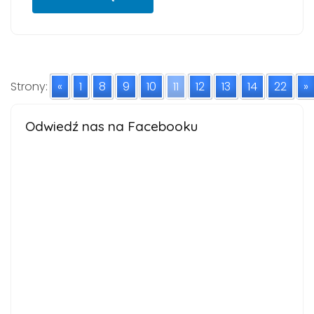
Strony:
«
1
8
9
10
11
12
13
14
22
»
Odwiedź nas na Facebooku