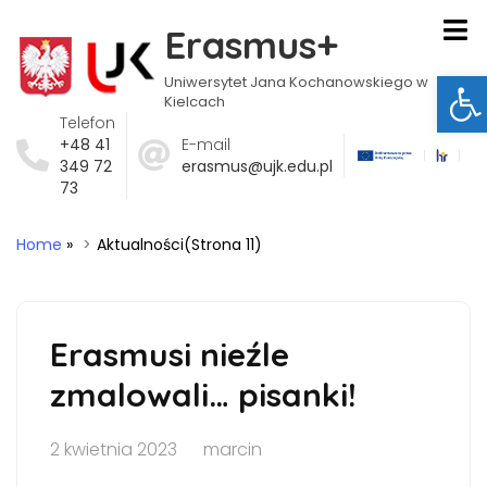
Erasmus+
Ot
Uniwersytet Jana Kochanowskiego w
Kielcach
Telefon
+48 41
E-mail
349 72
erasmus@ujk.edu.pl
73
Home
»
Aktualności
(Strona 11)
Erasmusi nieźle
zmalowali… pisanki!
2 kwietnia 2023
marcin